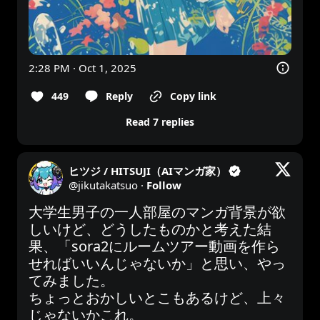
2:28 PM · Oct 1, 2025
449
Reply
Copy link
Read 7 replies
ヒツジ / HITSUJI（AIマンガ家）
@
jikutakatsuo
·
Follow
大学生男子の一人部屋のマンガ背景が欲
しいけど、どうしたものかと考えた結
果、「sora2にルームツアー動画を作ら
せればいいんじゃないか」と思い、やっ
てみました。

ちょっとおかしいとこもあるけど、上々
じゃないかこれ。