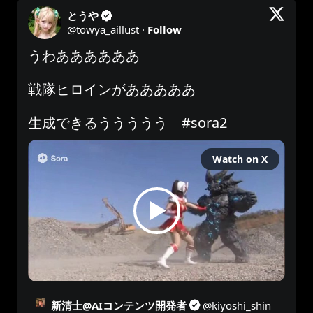
とうや
@
towya_aillust
·
Follow
うわああああああ

戦隊ヒロインがあああああ

生成できるううううう　
#sora2
Watch on X
新清士@AIコンテンツ開発者
@
kiyoshi_shin