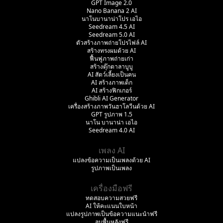
GPT Image 2.0
Nano Banana 2 AI
นาโนบานาน่าโปร เอไอ
Seedream 4.5 AI
Seedream 5.0 AI
ตัวสร้างภาพถ่ายโปรไฟล์ AI
สร้างทรงผมด้วย AI
ฟื้นฟูภาพถ่ายเก่า
สร้างตุ๊กตาลาบูบู
AI สัตว์เลี้ยงเป็นคน
AI สร้างภาพเด็ก
AI สร้างฟิกเกอร์
Ghibli AI Generator
เครื่องสร้างภาพวันฮาโลวีนด้วย AI
GPT รูปภาพ 1.5
นาโน บานาน่า เอไอ
Seedream 4.0 AI
เพลง AI
แปลงข้อความเป็นเพลงด้วย AI
รูปภาพเป็นเพลง
เครื่องมือฟรี
ทดสอบความสวยฟรี
AI ให้คะแนนใบหน้า
แปลงรูปภาพเป็นข้อความแนะนำฟรี
ลบพื้นหลังฟรี