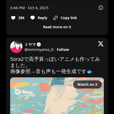
3:46 PM · Oct 4, 2025
286
Reply
Copy link
Read more on X
ミヤマ
@
mmmiyama_D
·
Follow
Sora2で高予算っぽいアニメも作ってみ
ました。 

画像参照→音も声も一発生成です🐟 
Watch on X