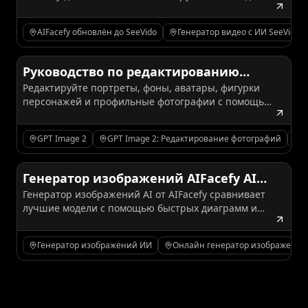
рабочих процессов с ИИ‑видео и
работы с лицами, создателей контента,
изображениями
маркетологов, команд электронной коммерции и
AIFacefy обновлён до SeeVido
Генератор видео с ИИ SeeVido
процессов работы с социальными видео, прежде
чем переходить на него.
Руководство по редактированию
Редактируйте портреты, фоны, аватары, фигурки
фотографий с GPT Image 2: лучшие
персонажей и профильные фотографии с помощью
портреты, фоны, экшн-фигурки и
инструментов GPT Image 2 и AIFacefy.
социальные аватары
GPT Image 2
GPT Image 2: Редактирование фотографий
Г
Генератор изображений AIFacefy AI
Генератор изображений AI от AIFacefy сравнивает
2026: Лучшие модели в рейтинге +
лучшие модели с помощью быстрых диаграмм и
Когда использовать каждую из них
примеров подсказок — чтобы вы могли быстро
выбрать подходящий движок и сэкономить
Генератор изображений ИИ
Онлайн генератор изображений
кредиты.