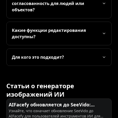
согласованность для людей или
объектов?
Какие функции редактирования
доступны?
Для кого это подходит?
Статьи о генераторе
изображений ИИ
AIFacefy обновляется до SeeVido:
Узнайте, что означает обновление SeeVido до
более умный креативный хаб для
AIFacefy для пользователей инструментов ИИ для