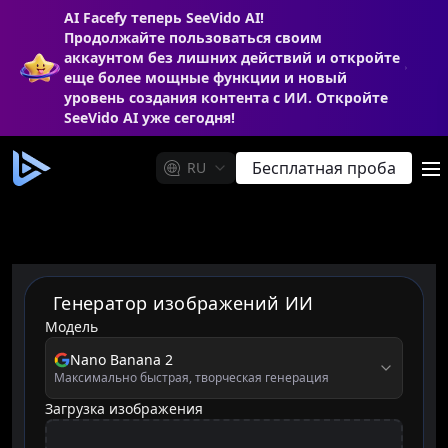
AI Facefy теперь SeeVido AI!
Продолжайте пользоваться своим
аккаунтом без лишних действий и откройте
еще более мощные функции и новый
уровень создания контента с ИИ. Откройте
SeeVido AI уже сегодня!
Бесплатная проба
RU
m
Генератор изображений ИИ
Модель
model
Nano Banana 2
Максимально быстрая, творческая генерация
Загрузка изображения