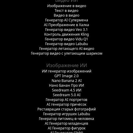
Изображение в видео
Текст в видео
Видео в видео
Генератор AI Супермена
AI Преображение в Халка
Генератор видео Veo 3.1
Контроль движения Kling
Генератор видео Vidu Q1
Генератор видео Labubu
Генератор летающего AI видео
Генератор видео с улетающим шариком
Изображение ИИ
ИИ генератор изображений
GPT Image 2.0
Nano Banana 2 AI
Нано Банан Про ИИ
Seedream 4.5 ИИ
Seedream 5.0 AI
Генератор AI портретов
AI генератор причёсок
Реставрация старых фотографий
Генератор игрушек Labubu
Генератор питомец-в-человека
AI Генератор младенцев
AI Генератор фигурок
AI Генератор Ghibli