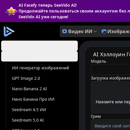
AI Facefy теперь SeeVido AI!
Продолжайте пользоваться своим аккаунтом без 
SeeVido AI уже сегодня!
Видео ИИ
Изображ
Видео ИИ
AI Хэллоуин 
Изображение ИИ
Модель
model
ИИ генератор изображений
Загрузка изображе
GPT Image 2.0
Nano Banana 2 AI
Нано Банана Про ИИ
Нажмите или пер
Seedream 4.5 ИИ
Грим
Seedream 5.0 AI