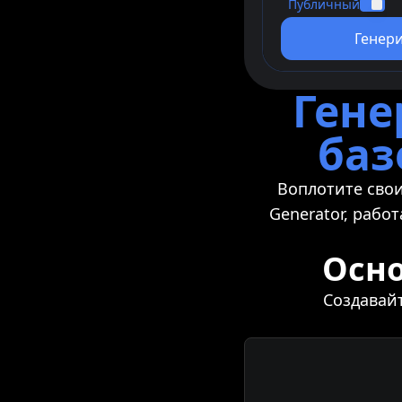
Публичный
ratio
Генер
Разрешение
resolution
Гене
баз
Воплотите свои
Generator, рабо
Осно
Создавай