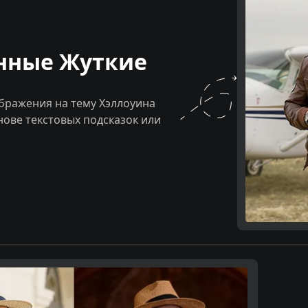
нные Жуткие
бражения на тему Хэллоуина
нове текстовых подсказок или