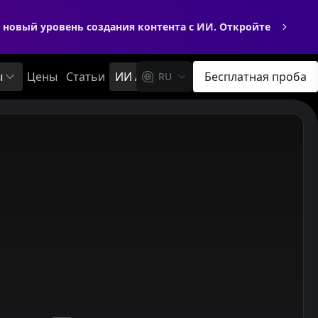
новый уровень создания контента с ИИ. Откройте
ы
Цены
Статьи
ИИ API
Бесплатная проба
RU