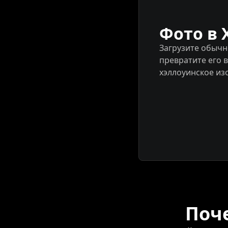
Фото в 
Загрузите обычн
превратите его 
хэллоуинское из
Поче