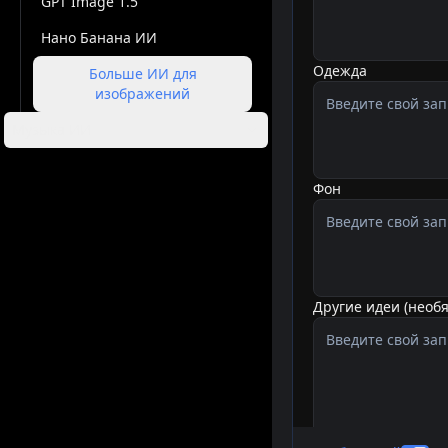
GPT Image 1.5
Нано Банана ИИ
Одежда
Больше ИИ для
изображений
Музыка ИИ
Фон
Другие идеи (необ
Соотношение стор