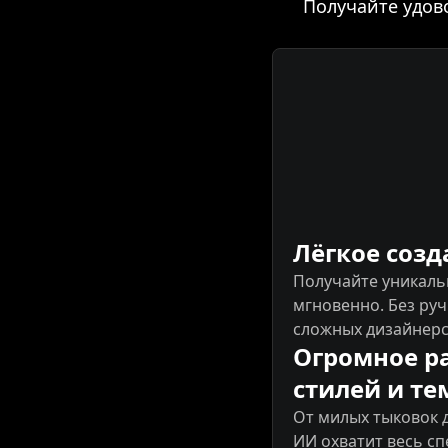
Получайте удов
Лёгкое созд
Получайте уникаль
мгновенно. Без ру
сложных дизайнерс
Огромное р
стилей и те
От милых тыковок
ИИ охватит весь сп