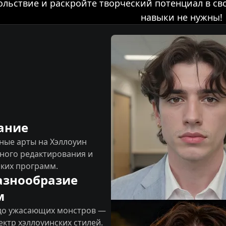
ольствие и раскройте творческий потенциал в с
навыки не нужны!
ание
ные арты на Хэллоуин
чного редактирования и
ких программ.
азнообразие
м
 до ужасающих монстров —
ектр хэллоуинских стилей.