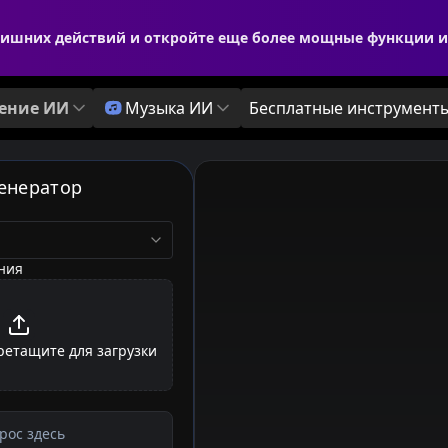
лишних действий и откройте еще более мощные функции и 
ение ИИ
Музыка ИИ
Бесплатные инструмент
Генератор
ния
етащите для загрузки