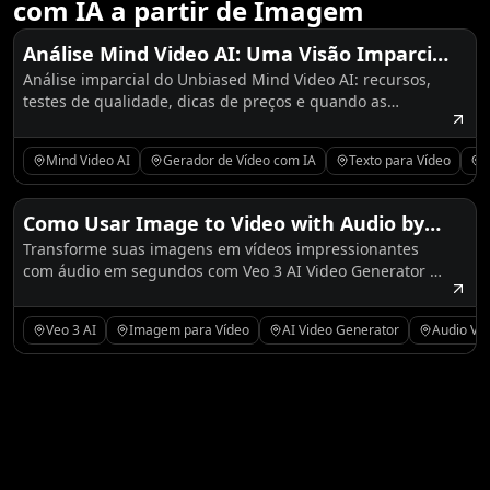
com IA a partir de Imagem
Análise Mind Video AI: Uma Visão Imparcial
Análise imparcial do Unbiased Mind Video AI: recursos,
e Abrangente (Mais Alternativas ao
testes de qualidade, dicas de preços e quando as
AIFacefy)
ferramentas AIFacefy são alternativas melhores para
resultados controlados e reproduzíveis.
Mind Video AI
Gerador de Vídeo com IA
Texto para Vídeo
Como Usar Image to Video with Audio by
Transforme suas imagens em vídeos impressionantes
Veo3 – O Próximo Nível do Veo 3 AI Video
com áudio em segundos com Veo 3 AI Video Generator no
Generator
AIFacefy—sem necessidade de habilidades de edição!
Veo 3 AI
Imagem para Vídeo
AI Video Generator
Audio Vi