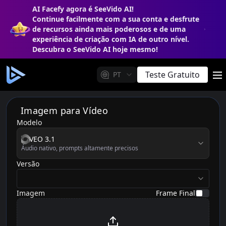
AI Facefy agora é SeeVido AI!
Continue facilmente com a sua conta e desfrute
de recursos ainda mais poderosos e de uma
experiência de criação com IA de outro nível.
Descubra o SeeVido AI hoje mesmo!
Teste Gratuito
PT
m
Imagem para Vídeo
Modelo
model
VEO 3.1
Áudio nativo, prompts altamente precisos
Versão
version
Imagem
Frame Final