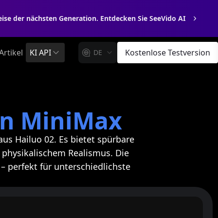
reise der nächsten Generation. Entdecken Sie SeeVido AI
Artikel
KI API
Kostenlose Testversion
DE
von MiniMax
us Hailuo 02. Es bietet spürbare
d physikalischem Realismus. Die
perfekt für unterschiedlichste