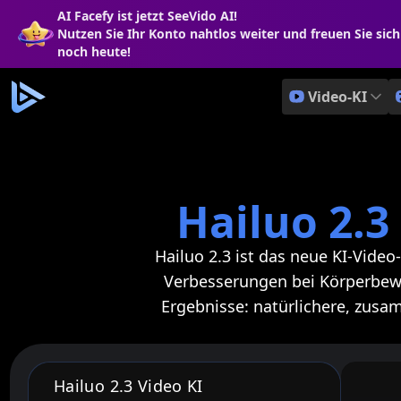
AI Facefy ist jetzt SeeVido AI!
Nutzen Sie Ihr Konto nahtlos weiter und freuen Sie sic
noch heute!
Video-KI
Hailuo 2.3
Hailuo 2.3 ist das neue KI-Vide
Verbesserungen bei Körperbeweg
Ergebnisse: natürlichere, zus
Hailuo 2.3 Video KI