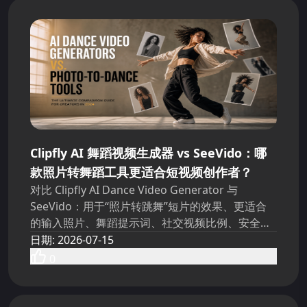
Clipfly AI 舞蹈视频生成器 vs SeeVido：哪
款照片转舞蹈工具更适合短视频创作者？
对比 Clipfly AI Dance Video Generator 与
SeeVido：用于“照片转跳舞”短片的效果、更适合
的输入照片、舞蹈提示词、社交视频比例、安全性
与导出选项。
日期
:
2026-07-15
0