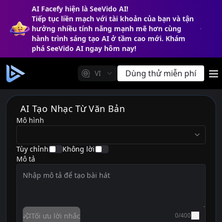
AI Facefy hiện là SeeVido AI!
Tiếp tục liền mạch với tài khoản của bạn và tận
hưởng nhiều tính năng mạnh mẽ hơn cùng
hành trình sáng tạo AI ở tầm cao mới. Khám
phá SeeVido AI ngay hôm nay!
Dùng thử miễn phí
VI
m
AI Tạo Nhạc Từ Văn Bản
Mô hình
modelVersion
Tùy chỉnh
Không lời
Mô tả
Tối ưu lời nhắc
0
/
400