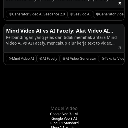
SeeVido AI
video, klip media sosial, iklan produk, dan pemeriksaan
ulasan.
Generator Video AI Seedance 2.0
SeeVido AI
Generator Video 
Mind Video AI vs AI Facefy: Alat Video AI
Perbandingan yang jelas dan tidak memihak antara Mind
Mana yang Lebih Baik untuk Kreator
Video AI vs AI Facefy, mencakup alur kerja text to video,
Modern?
image to video, video to video, dan alat mana yang harus
dipilih oleh para pembuat konten.
Mind Video AI
AI Facefy
AI Video Generator
Teks ke Video
Model Video
Google Veo 3.1 AI
Google Veo 3 AI
Kling 2.1 Standard
Kling 2.1 Master