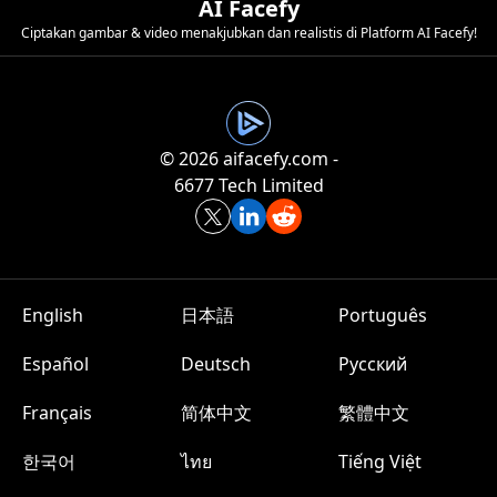
AI Facefy
Ciptakan gambar & video menakjubkan dan realistis di Platform AI Facefy!
©️ 2026 aifacefy.com -
6677 Tech Limited
English
日本語
Português
Español
Deutsch
Русский
Français
简体中文
繁體中文
한국어
ไทย
Tiếng Việt