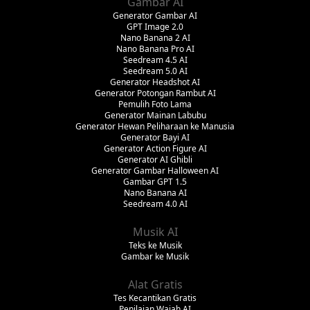
Gambar AI
Generator Gambar AI
GPT Image 2.0
Nano Banana 2 AI
Nano Banana Pro AI
Seedream 4.5 AI
Seedream 5.0 AI
Generator Headshot AI
Generator Potongan Rambut AI
Pemulih Foto Lama
Generator Mainan Labubu
Generator Hewan Peliharaan ke Manusia
Generator Bayi AI
Generator Action Figure AI
Generator AI Ghibli
Generator Gambar Halloween AI
Gambar GPT 1.5
Nano Banana AI
Seedream 4.0 AI
Musik AI
Teks ke Musik
Gambar ke Musik
Alat Gratis
Tes Kecantikan Gratis
Penilaian Wajah AI