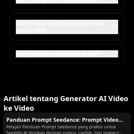
Apakah saya perlu green screen atau
setup rumit?
Apa perbedaan antara tiga preset?
Artikel tentang Generator AI Video
ke Video
Panduan Prompt Seedance: Prompt Video
Pelajari Panduan Prompt Seedance yang praktis untuk
Seedance 2.0 yang Lebih Baik untuk
SeeVido AI lengkap dengan rumus, contoh, tips image-to-