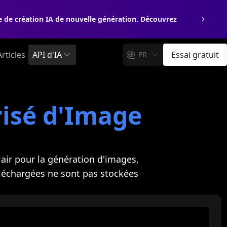
e de création IA de nouvelle génération. Découvrez
Articles
API d'IA
Essai gratuit
FR
risé d'Image
lair pour la génération d'images,
éléchargées ne sont pas stockées