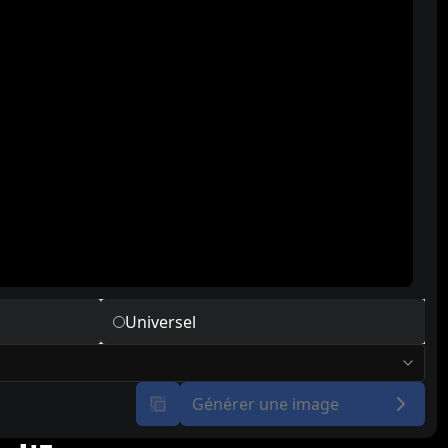
Universel
Générer une image
copier