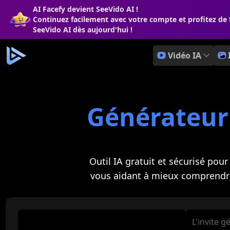
AI Facefy devient SeeVido AI !
Continuez facilement avec votre compte et profitez de 
SeeVido AI dès aujourd'hui !
Vidéo IA
Générateur 
Outil IA gratuit et sécurisé pou
vous aidant à mieux comprendre 
L'invite g