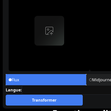
Flux
Midjourn
language
Langue
:
Transformer