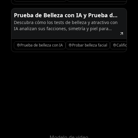
Prueba de Belleza con IA y Prueba de
Descubra cómo los tests de belleza y atractivo con
Atractivo: Todo lo que Necesitas
IA analizan sus facciones, simetría y piel para
Saber
ofrecerle puntuaciones de belleza instantáneas
con privacidad.
Prueba de belleza con IA
Probar belleza facial
Calificación 
Modelo de video