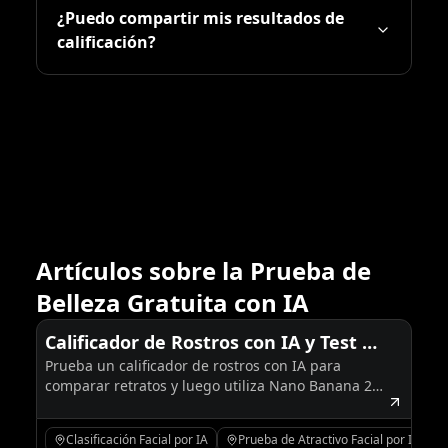
¿Puedo compartir mis resultados de
calificación?
Artículos sobre la Prueba de
Belleza Gratuita con IA
Calificador de Rostros con IA y Test de
Prueba un calificador de rostros con IA para
Belleza con IA: Cómo Hacer la Prueba
comparar retratos y luego utiliza Nano Banana 2
y Cómo Editar Imágenes
para editar y optimizar la foto que tenga el mejor
rendimiento.
Clasificación Facial por IA
Prueba de Atractivo Facial por IA