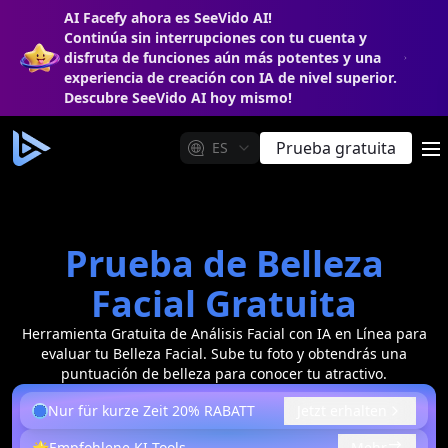
AI Facefy ahora es SeeVido AI!
Continúa sin interrupciones con tu cuenta y
disfruta de funciones aún más potentes y una
experiencia de creación con IA de nivel superior.
Descubre SeeVido AI hoy mismo!
Prueba gratuita
ES
m
Prueba de Belleza
Facial Gratuita
Herramienta Gratuita de Análisis Facial con IA en Línea para
evaluar tu Belleza Facial. Sube tu foto y obtendrás una
puntuación de belleza para conocer tu atractivo.
Nur für kurze Zeit 20% RABATT
Jetzt erhalten
🌟
Empfohlene KI-Tools
Mehr