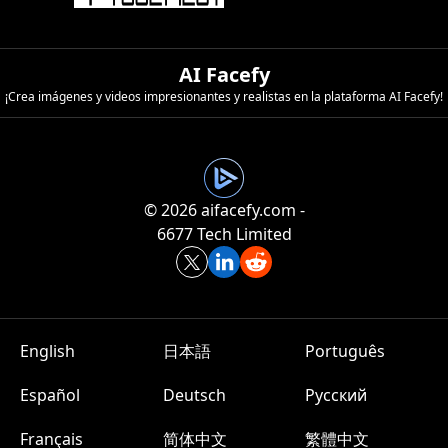
AI Facefy
¡Crea imágenes y videos impresionantes y realistas en la plataforma AI Facefy!
©️ 2026 aifacefy.com -
6677 Tech Limited
English
日本語
Português
Español
Deutsch
Русский
Français
简体中文
繁體中文