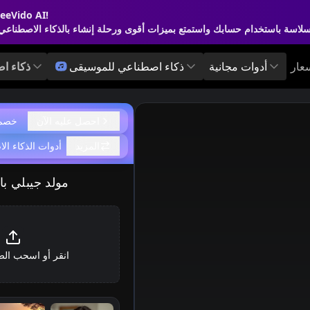
أصبح AI Facefy الآن Vido AI
سعار
أدوات مجانية
ذكاء اصطناعي للموسيقى
ذكاء ا
احصل عليه الآن
خصم 20% لفترة م
المزيد
أدوات الذكاء ال
مولد جيبلي با
انقر أو اسحب الص