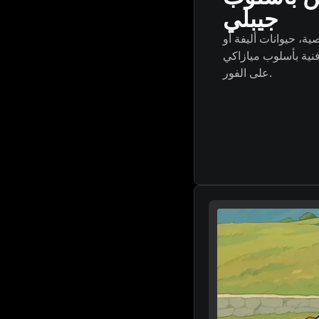
جيبلي
، حيوانات أليفة أو
نية بأسلوب ميازاكي
على الفور.