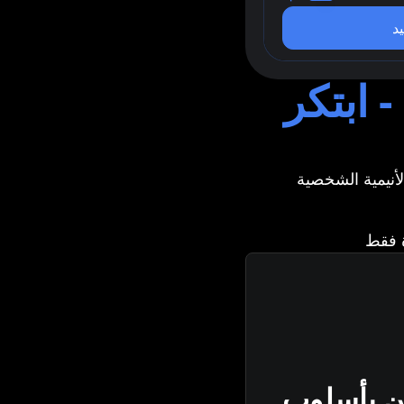
يد
 ابتكر
ن بأسلوب