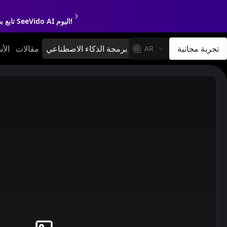
تابع بسلاسة باستخدام حسابك واستمتع بميزات أقوى ورحلة إنشاء بالذكاء الاصطناعي بمستوى جديد. اكتشف SeeVido AI اليوم!
تجربة مجانية
واجهة برمجة الذكاء الاصطناعي
مقالات
الأ
AR