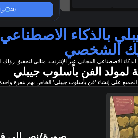
40
تول
لي بالذكاء الاصطناعي -
يك الشخصي
ة لمولد الفن بأسلوب جيبلي
صورة/نص إلى ف